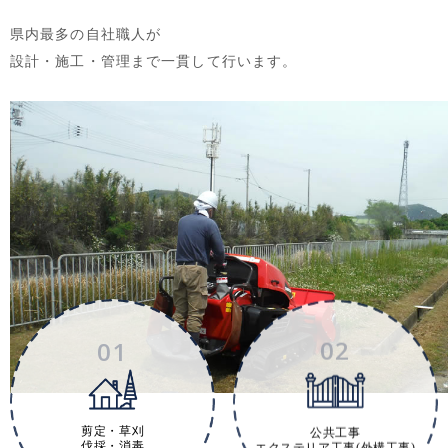
県内最多の自社職人が
設計・施工・管理まで一貫して行います。
02
01
剪定・草刈
公共工事
伐採・消毒
エクステリア工事(外構工事)