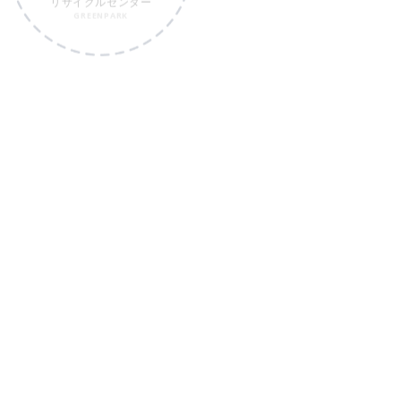
GREENPARK
07
08
ガーデニング
特殊技術
フラワーショップ
海外施工実績
SHOP
TECH&GLOBAL
09
社会貢献活動
CONTRIBUTION