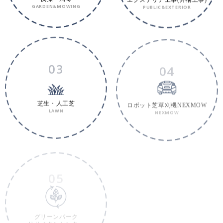
GARDEN&MOWING
PUBLIC&EXTERIOR
03
04
ロボット芝草刈機NEXMOW
芝生・人工芝
NEXMOW
LAWN
05
06
グリーンパーク
バイオコークス
リサイクルセンター
BIOCOKE